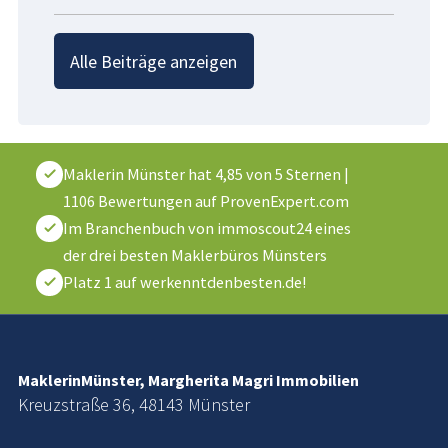
Alle Beiträge anzeigen
Maklerin Münster
hat
4,85
von
5
Sternen
|
1106
Bewertungen auf ProvenExpert.com
Im Branchenbuch von immoscout24 eines
der drei besten Maklerbüros Münsters
Platz 1 auf werkenntdenbesten.de!
MaklerinMünster, Margherita Magri Immobilien
Kreuzstraße 36, 48143 Münster