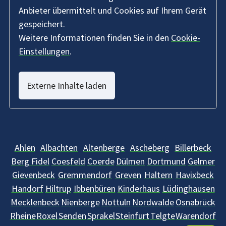
Anbieter übermittelt und Cookies auf Ihrem Gerät
gespeichert.
Weitere Informationen finden Sie in den
Cookie-
Einstellungen
.
Externe Inhalte laden
Ahlen
Albachten
Altenberge
Ascheberg
Billerbeck
Berg Fidel
Coesfeld
Coerde
Dülmen
Dortmund
Gelmer
Gievenbeck
Gremmendorf
Greven
Haltern
Havixbeck
Handorf
Hiltrup
Ibbenbüren
Kinderhaus
Lüdinghausen
Mecklenbeck
Nienberge
Nottuln
Nordwalde
Osnabrück
Rheine
Roxel
Senden
Sprakel
Steinfurt
Telgte
Warendorf