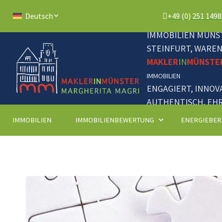
+49 (0) 251 149
Deutsch
IMMOBILIEN MÜNST
STEINFURT, WARE
MAKLER
IN
MÜNSTE
IMMOBILIEN
ENGAGIERT, INNOV
AUTHENTISCH, EHR
IMMOBILIEN
IMMOBILIENBEWERTUNG
ENERGIEBER