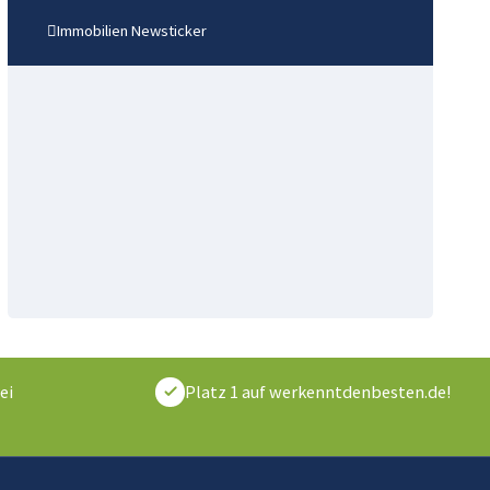
Immobilien Newsticker
ei
Platz 1 auf werkenntdenbesten.de!