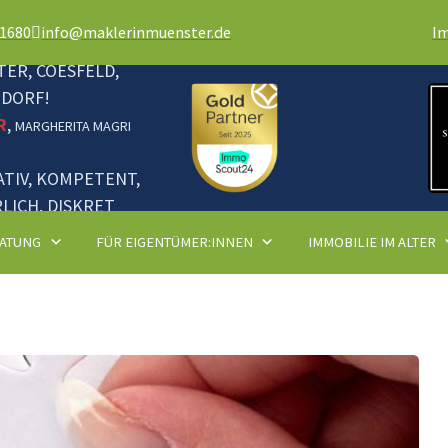
81680
info@maklerinmuenster.de
I
ER, COESFELD,
NDORF!
R
,
MARGHERITA MAGRI
ATIV, KOMPETENT,
LICH, DISKRET
ATUNG
FÜR EIGENTÜMER:INNEN
IMMOBILIE IM ALTER