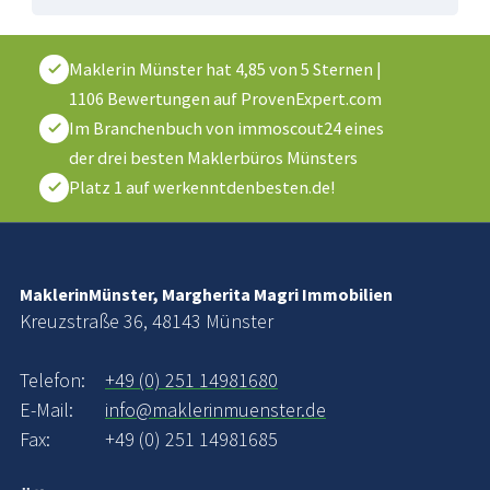
Maklerin Münster
hat
4,85
von
5
Sternen
|
1106
Bewertungen auf ProvenExpert.com
Im Branchenbuch von immoscout24 eines
der drei besten Maklerbüros Münsters
Platz 1 auf werkenntdenbesten.de!
MaklerinMünster, Margherita Magri Immobilien
Kreuzstraße 36, 48143 Münster
Telefon:
+49 (0) 251 14981680
E-Mail:
info@maklerinmuenster.de
Fax:
+49 (0) 251 14981685