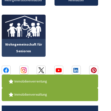
Mehrgenerationenhäuser
Minihäuser
Wohngemeinschaft für
Senioren
Immobilienverrentung
Immobilienverwaltung