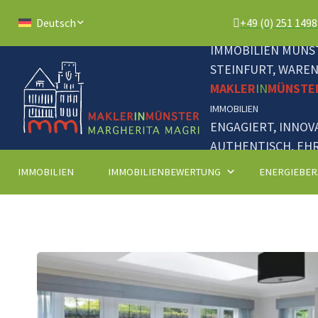
+49 (0) 251 149
Deutsch
IMMOBILIEN MÜNST
STEINFURT, WARE
MAKLER
IN
MÜNSTE
IMMOBILIEN
ENGAGIERT, INNOV
AUTHENTISCH, EHR
IMMOBILIEN
IMMOBILIENBEWERTUNG
ENERGIEBER