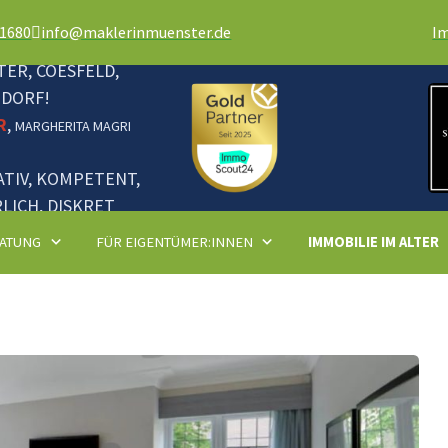
81680
info@maklerinmuenster.de
I
ER, COESFELD,
NDORF!
R
,
MARGHERITA MAGRI
ATIV, KOMPETENT,
LICH, DISKRET
ATUNG
FÜR EIGENTÜMER:INNEN
IMMOBILIE IM ALTER