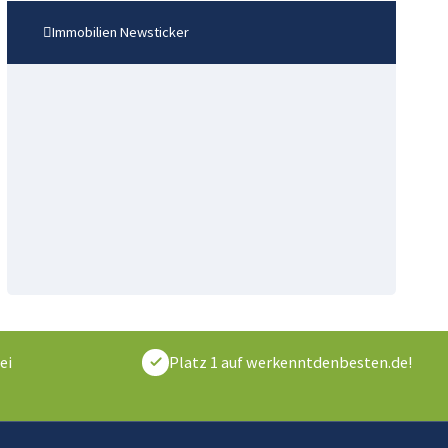
Immobilien Newsticker
ei
Platz 1 auf werkenntdenbesten.de!