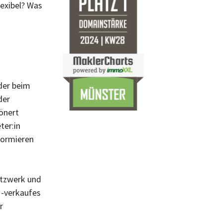
lexibel? Was
der beim
der
hönert
ter:in
nformieren
etzwerk und
 -verkaufes
r