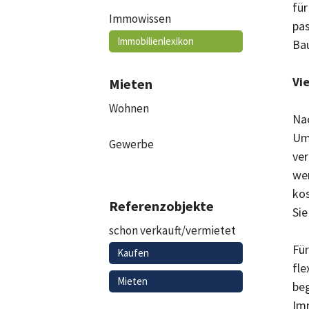
für
Immowissen
pas
Immobilienlexikon
Bau
Vi
Mieten
Wohnen
Nac
Umz
Gewerbe
ver
wer
kos
Referenzobjekte
Sie
schon verkauft/vermietet
Für
Kaufen
fle
Mieten
beg
Imm