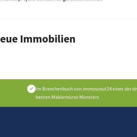
eue Immobilien
Im Branchenbuch von immoscout24 eines der dr
besten Maklerbüros Münsters