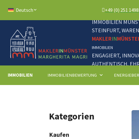
+49 (0) 251 149
Deutsch
IMMOBILIEN MÜNST
STEINFURT, WARE
MAKLER
IN
MÜNSTE
IMMOBILIEN
ENGAGIERT, INNOV
AUTHENTISCH, EHR
IMMOBILIEN
IMMOBILIENBEWERTUNG
ENERGIEBE
Kategorien
Kaufen