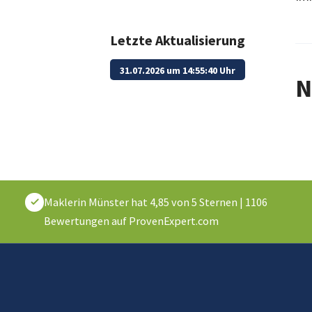
Letzte Aktualisierung
31.07.2026 um 14:55:40 Uhr
N
Maklerin Münster
hat
4,85
von
5
Sternen
|
1106
Bewertungen auf ProvenExpert.com