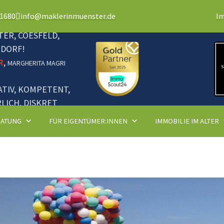
81680
info@maklerinmuenster.de
I
ER, COESFELD,
NDORF!
R
,
MARGHERITA MAGRI
ATIV, KOMPETENT,
LICH, DISKRET
RATUNG
FÜR EIGENTÜMER:INNEN
IMMOBILIE IM ALTER