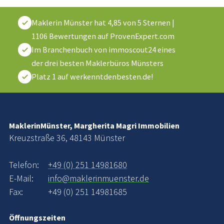
Maklerin Münster
hat
4,85
von
5
Sternen
|
1106
Bewertungen auf ProvenExpert.com
Im Branchenbuch von immoscout24 eines
der drei besten Maklerbüros Münsters
Platz 1 auf werkenntdenbesten.de!
MaklerinMünster, Margherita Magri Immobilien
Kreuzstraße 36, 48143 Münster
Telefon:
+49 (0) 251 14981680
E-Mail:
info@maklerinmuenster.de
Fax:
+49 (0) 251 14981685
Öffnungszeiten