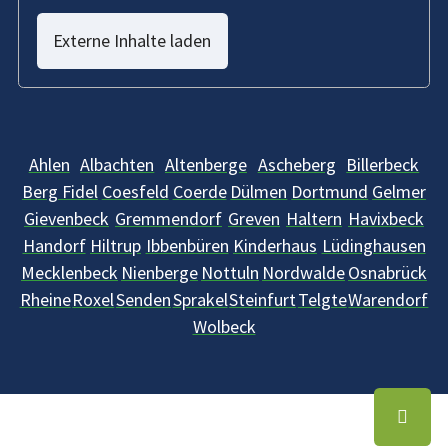
Externe Inhalte laden
Ahlen
Albachten
Altenberge
Ascheberg
Billerbeck
Berg Fidel
Coesfeld
Coerde
Dülmen
Dortmund
Gelmer
Gievenbeck
Gremmendorf
Greven
Haltern
Havixbeck
Handorf
Hiltrup
Ibbenbüren
Kinderhaus
Lüdinghausen
Mecklenbeck
Nienberge
Nottuln
Nordwalde
Osnabrück
Rheine
Roxel
Senden
Sprakel
Steinfurt
Telgte
Warendorf
Wolbeck