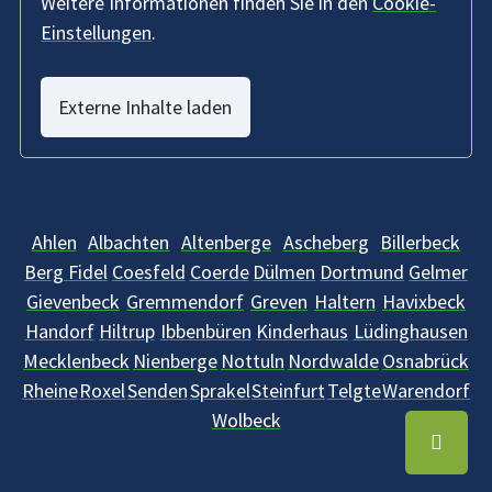
Weitere Informationen finden Sie in den
Cookie-
Einstellungen
.
Externe Inhalte laden
Ahlen
Albachten
Altenberge
Ascheberg
Billerbeck
Berg Fidel
Coesfeld
Coerde
Dülmen
Dortmund
Gelmer
Gievenbeck
Gremmendorf
Greven
Haltern
Havixbeck
Handorf
Hiltrup
Ibbenbüren
Kinderhaus
Lüdinghausen
Mecklenbeck
Nienberge
Nottuln
Nordwalde
Osnabrück
Rheine
Roxel
Senden
Sprakel
Steinfurt
Telgte
Warendorf
Wolbeck