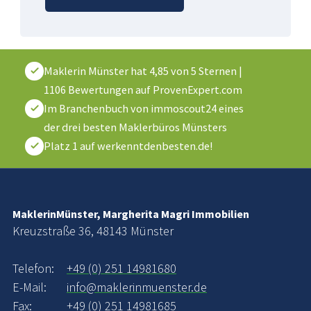
Maklerin Münster
hat
4,85
von
5
Sternen
|
1106
Bewertungen auf ProvenExpert.com
Im Branchenbuch von immoscout24 eines
der drei besten Maklerbüros Münsters
Platz 1 auf werkenntdenbesten.de!
MaklerinMünster, Margherita Magri Immobilien
Kreuzstraße 36, 48143 Münster
Telefon:
+49 (0) 251 14981680
E-Mail:
info@maklerinmuenster.de
Fax:
+49 (0) 251 14981685