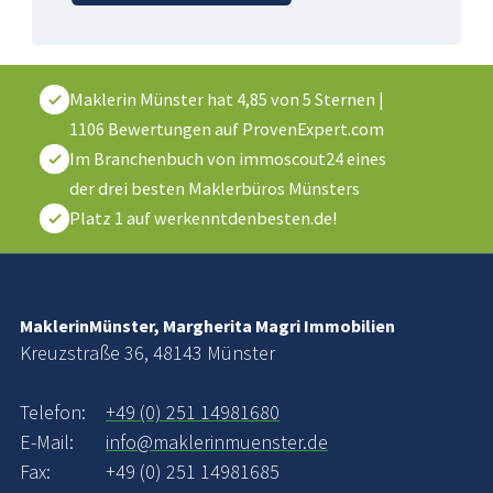
Maklerin Münster
hat
4,85
von
5
Sternen
|
1106
Bewertungen auf ProvenExpert.com
Im Branchenbuch von immoscout24 eines
der drei besten Maklerbüros Münsters
Platz 1 auf werkenntdenbesten.de!
MaklerinMünster, Margherita Magri Immobilien
Kreuzstraße 36, 48143 Münster
Telefon:
+49 (0) 251 14981680
E-Mail:
info@maklerinmuenster.de
Fax:
+49 (0) 251 14981685