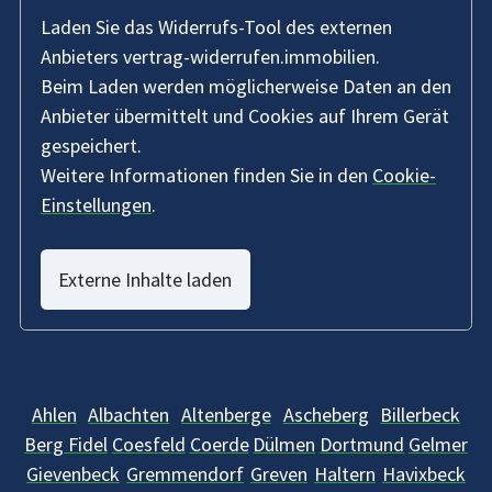
Laden Sie das Widerrufs-Tool des externen
Anbieters vertrag-widerrufen.immobilien.
Beim Laden werden möglicherweise Daten an den
Anbieter übermittelt und Cookies auf Ihrem Gerät
gespeichert.
Weitere Informationen finden Sie in den
Cookie-
Einstellungen
.
Externe Inhalte laden
Ahlen
Albachten
Altenberge
Ascheberg
Billerbeck
Berg Fidel
Coesfeld
Coerde
Dülmen
Dortmund
Gelmer
Gievenbeck
Gremmendorf
Greven
Haltern
Havixbeck