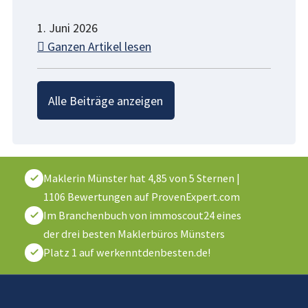
1. Juni 2026
Ganzen Artikel lesen
Alle Beiträge anzeigen
Maklerin Münster
hat
4,85
von
5
Sternen
|
1106
Bewertungen auf ProvenExpert.com
Im Branchenbuch von immoscout24 eines
der drei besten Maklerbüros Münsters
Platz 1 auf werkenntdenbesten.de!