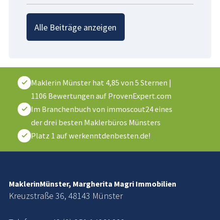
Alle Beiträge anzeigen
Maklerin Münster
hat
4,85
von
5
Sternen
|
1106
Bewertungen auf ProvenExpert.com
Im Branchenbuch von immoscout24 eines
der drei besten Maklerbüros Münsters
Platz 1 auf werkenntdenbesten.de!
MaklerinMünster, Margherita Magri Immobilien
Kreuzstraße 36, 48143 Münster