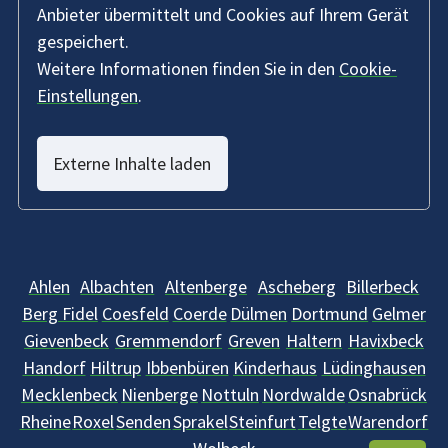
Anbieter übermittelt und Cookies auf Ihrem Gerät
gespeichert.
Weitere Informationen finden Sie in den
Cookie-
Einstellungen
.
Externe Inhalte laden
Ahlen
Albachten
Altenberge
Ascheberg
Billerbeck
Berg Fidel
Coesfeld
Coerde
Dülmen
Dortmund
Gelmer
Gievenbeck
Gremmendorf
Greven
Haltern
Havixbeck
Handorf
Hiltrup
Ibbenbüren
Kinderhaus
Lüdinghausen
Mecklenbeck
Nienberge
Nottuln
Nordwalde
Osnabrück
Rheine
Roxel
Senden
Sprakel
Steinfurt
Telgte
Warendorf