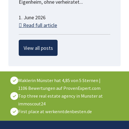
Eigenheim, ohne verheiratet...
1. June 2026
Read full article
View all posts
Maklerin Münster
hat
4,85
von
5
Sternen
|
1106
Bewertungen auf ProvenExpert.com
Top three real estate agency in Munster at
immoscout24
First place at werkenntdenbesten.de