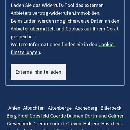
Laden Sie das Widerrufs-Tool des externen
Anbieters vertrag-widerrufen.immobilien.
Beim Laden werden möglicherweise Daten an den
Anbieter übermittelt und Cookies auf Ihrem Gerät
gespeichert.
Weitere Informationen finden Sie in den
Cookie-
Einstellungen
.
Externe Inhalte laden
Ahlen
Albachten
Altenberge
Ascheberg
Billerbeck
Berg Fidel
Coesfeld
Coerde
Dülmen
Dortmund
Gelmer
Gievenbeck
Gremmendorf
Greven
Haltern
Havixbeck