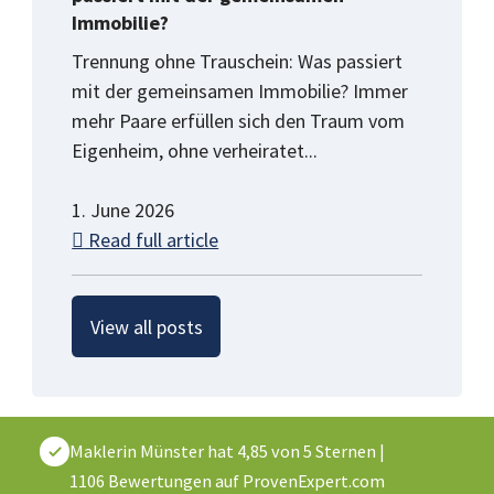
Immobilie?
Trennung ohne Trauschein: Was passiert
mit der gemeinsamen Immobilie? Immer
mehr Paare erfüllen sich den Traum vom
Eigenheim, ohne verheiratet...
1. June 2026
Read full article
View all posts
Maklerin Münster
hat
4,85
von
5
Sternen
|
1106
Bewertungen auf ProvenExpert.com