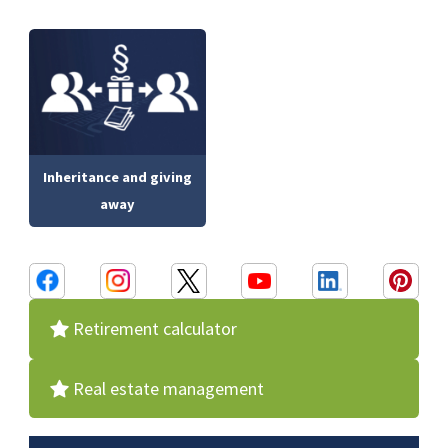
Inheritance and giving
away
Retirement calculator
Real estate management