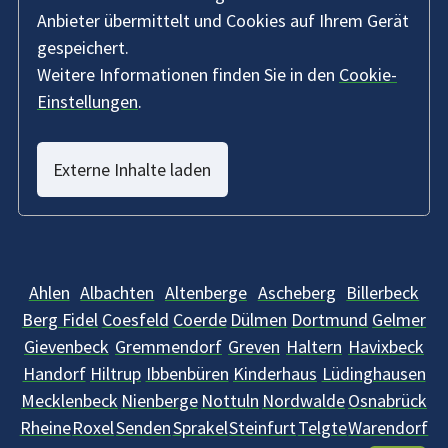
Anbieter übermittelt und Cookies auf Ihrem Gerät
gespeichert.
Weitere Informationen finden Sie in den
Cookie-
Einstellungen
.
Externe Inhalte laden
Ahlen
Albachten
Altenberge
Ascheberg
Billerbeck
Berg Fidel
Coesfeld
Coerde
Dülmen
Dortmund
Gelmer
Gievenbeck
Gremmendorf
Greven
Haltern
Havixbeck
Handorf
Hiltrup
Ibbenbüren
Kinderhaus
Lüdinghausen
Mecklenbeck
Nienberge
Nottuln
Nordwalde
Osnabrück
Rheine
Roxel
Senden
Sprakel
Steinfurt
Telgte
Warendorf