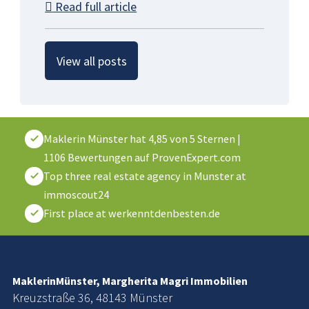
Read full article
View all posts
Maklerin Münster
hat
4,85
von
5
Sternen
|
1106
Bewertungen auf ProvenExpert.com
Top three real estate agency in Munster at
immoscout24
First place at werkenntdenbesten.de
MaklerinMünster, Margherita Magri Immobilien
Kreuzstraße 36, 48143 Münster