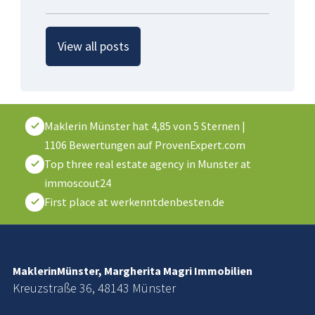
View all posts
Maklerin Münster
hat
4,85
von
5
Sternen
|
1106
Bewertungen auf ProvenExpert.com
Top three real estate agency in Munster at
immoscout24
First place at werkenntdenbesten.de
MaklerinMünster, Margherita Magri Immobilien
Kreuzstraße 36, 48143 Münster