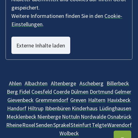
gespeichert.
Weitere Informationen finden Sie in den
Cookie-
Einstellungen
.
Externe Inhalte laden
Ahlen
Albachten
Altenberge
Ascheberg
Billerbeck
Berg Fidel
Coesfeld
Coerde
Dülmen
Dortmund
Gelmer
Gievenbeck
Gremmendorf
Greven
Haltern
Havixbeck
Handorf
Hiltrup
Ibbenbüren
Kinderhaus
Lüdinghausen
Mecklenbeck
Nienberge
Nottuln
Nordwalde
Osnabrück
Rheine
Roxel
Senden
Sprakel
Steinfurt
Telgte
Warendorf
Wolbeck