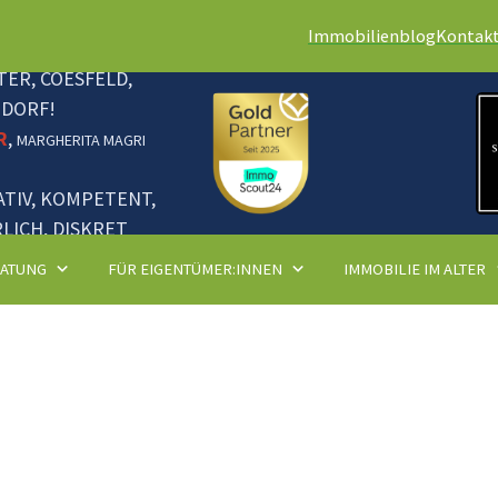
Immobilienblog
Kontak
ER, COESFELD,
NDORF!
R
,
MARGHERITA MAGRI
ATIV, KOMPETENT,
LICH, DISKRET
RATUNG
FÜR EIGENTÜMER:INNEN
IMMOBILIE IM ALTER