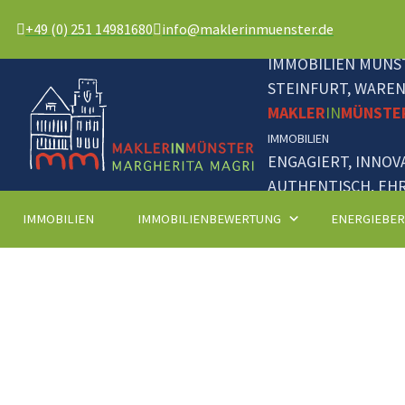
+49 (0) 251 14981680
info@maklerinmuenster.de
IMMOBILIEN MÜNST
STEINFURT, WARE
MAKLER
IN
MÜNSTE
IMMOBILIEN
ENGAGIERT, INNOV
AUTHENTISCH, EHR
IMMOBILIEN
IMMOBILIENBEWERTUNG
ENERGIEBE