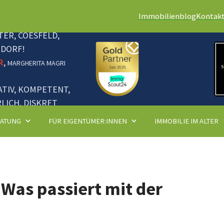
Immobilienblog
Kontak
ER, COESFELD,
NDORF!
R
,
MARGHERITA MAGRI
ATIV, KOMPETENT,
LICH, DISKRET
RATUNG
FÜR EIGENTÜMER:INNEN
IMMOBILIE IM ALTER
Was passiert mit der