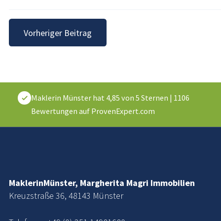
Beitragsnavigation
Vorheriger Beitrag
Maklerin Münster
hat
4,85
von
5
Sternen
|
1106
Bewertungen auf ProvenExpert.com
MaklerinMünster, Margherita Magri Immobilien
Kreuzstraße 36, 48143 Münster