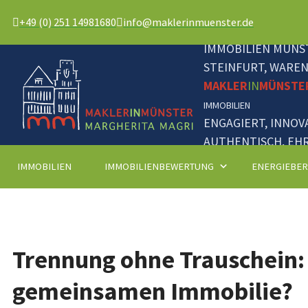
+49 (0) 251 14981680
info@maklerinmuenster.de
IMMOBILIEN MÜNST
STEINFURT, WARE
MAKLER
IN
MÜNSTE
IMMOBILIEN
ENGAGIERT, INNOV
AUTHENTISCH, EHR
IMMOBILIEN
IMMOBILIENBEWERTUNG
ENERGIEBE
Trennung ohne Trauschein: 
gemeinsamen Immobilie?