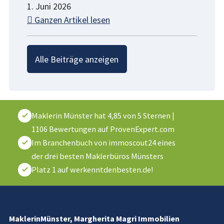
1. Juni 2026
Ganzen Artikel lesen
Alle Beiträge anzeigen
Maklerin Münster
hat
4,85
von
5
Sternen
|
1106
Bewertungen auf ProvenExpert.com
Im Branchenbuch von immoscout24 eines
der drei besten Maklerbüros Münsters
Platz 1 auf werkenntdenbesten.de!
MaklerinMünster, Margherita Magri Immobilien