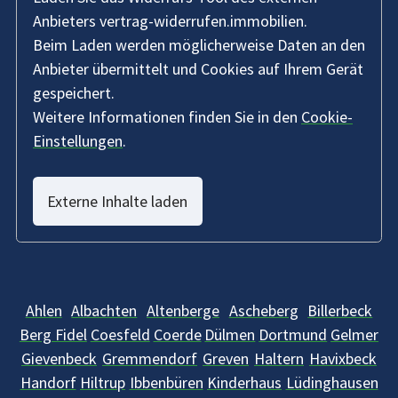
Anbieters vertrag-widerrufen.immobilien.
Beim Laden werden möglicherweise Daten an den
Anbieter übermittelt und Cookies auf Ihrem Gerät
gespeichert.
Weitere Informationen finden Sie in den
Cookie-
Einstellungen
.
Externe Inhalte laden
Ahlen
Albachten
Altenberge
Ascheberg
Billerbeck
Berg Fidel
Coesfeld
Coerde
Dülmen
Dortmund
Gelmer
Gievenbeck
Gremmendorf
Greven
Haltern
Havixbeck
Handorf
Hiltrup
Ibbenbüren
Kinderhaus
Lüdinghausen