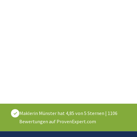
Maklerin Münster
hat
4,85
von
5
Sternen
|
1106
Bewertungen auf ProvenExpert.com