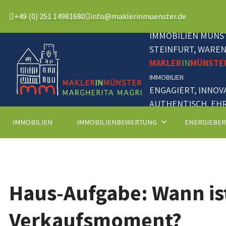
+49 (0) 251 14981680
info@maklerinmuenster.de
IMMOBILIEN MÜNST
STEINFURT, WARE
MAKLER
IN
MÜNSTE
IMMOBILIEN
ENGAGIERT, INNOV
AUTHENTISCH, EHR
IMMOBILIEN
IMMOBILIENBEWERTUNG
ENERGIEBE
Haus-Aufgabe: Wann is
Verkaufsmoment?