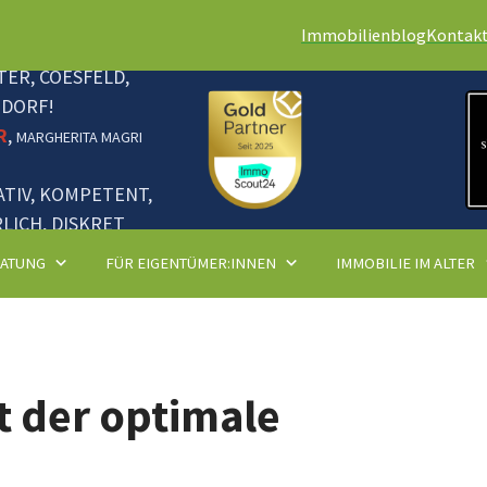
Immobilienblog
Kontak
ER, COESFELD,
NDORF!
R
,
MARGHERITA MAGRI
ATIV, KOMPETENT,
LICH, DISKRET
RATUNG
FÜR EIGENTÜMER:INNEN
IMMOBILIE IM ALTER
t der optimale