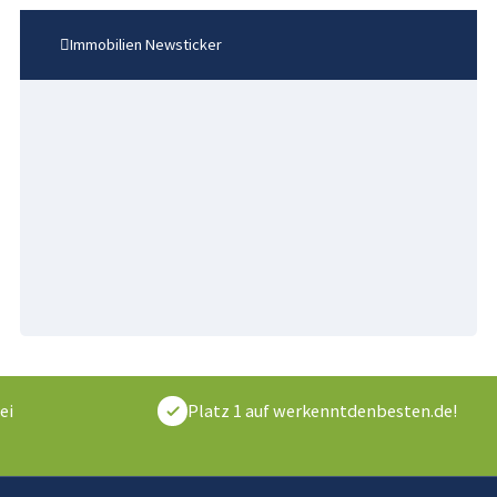
Immobilien Newsticker
ei
Platz 1 auf werkenntdenbesten.de!